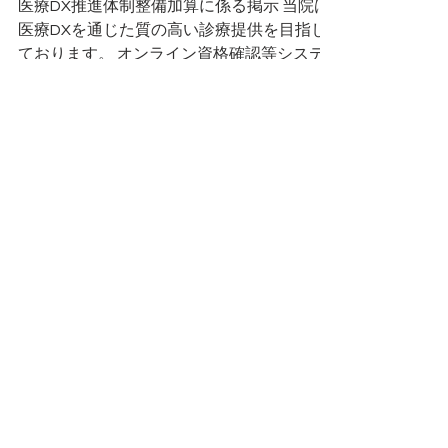
医療DX推進体制整備加算に係る掲示 当院は
医療DXを通じた質の高い診療提供を目指し
ております。 オンライン資格確認等システ
ムによる取得した医療情報等を活用して診療
を実施しております。 マイナ保険証利用を
促進するなど、医療DXを通じて質の高い医
療を提供できるよう取り組んでおり...
2024年6月3日
診療日の追加のお知らせ
令和6年７月より、毎月第一木曜日の午後の
診療を開始します。 診療時間：14時30分～
18時。（いつもより1時間延長していま
す。） 最終受付：17時。
1
/
2