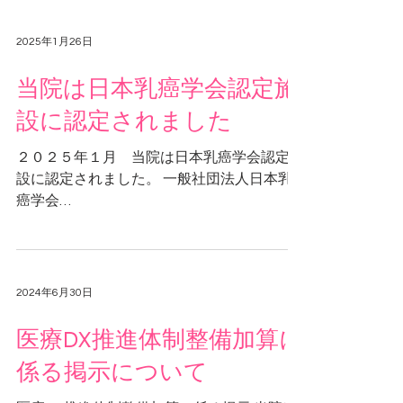
2025年1月26日
当院は日本乳癌学会認定施
設に認定されました
２０２５年１月 当院は日本乳癌学会認定施
設に認定されました。 一般社団法人日本乳
癌学会
https://www.jbcs.gr.jp/modules/elearning/in
dex.php?content_id=7
2024年6月30日
医療DX推進体制整備加算に
係る掲示について