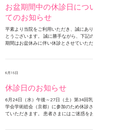
お盆期間中の休診日につい
てのお知らせ
平素より当院をご利用いただき、誠にありが
とうございます。 誠に勝手ながら、下記の
期間はお盆休みに伴い休診とさせていただき
ます。 ご不便をおかけいたしますが、何卒
ご理解賜りますようお願いいたします。 ■ お
盆期間の休診日 8月11日（祝） 休診 8月12
日（水） 休診 8月13日（木） 休診 8月14
6月15日
日（金） 休診 8月15日（土） 休診 8月16
日（日） 休診
休診日のお知らせ
6月24日（水）午後～27日（土）第34回乳癌
学会学術総会（京都）に参加のため休診させ
ていただきます。 患者さまにはご迷惑をお
かけいたしますが、よろしくお願いいたしま
す。